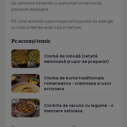
Se serveste fierbinte cu patrunjel verde tocat
presarat deasupra .
PS. Cine doreste supa mai picanta poate sa adauge
si cateva felii de ardei iute in farfurie .
Pe aceeași temă:
Ciorbă de lobodă (rețetă
delicioasă și ușor de preparat)
Ciorba de burta traditionala
romaneasca - cremoasa si usor
acrisoara
Ciorbita de vacuta cu legume - o
mancare satioasa