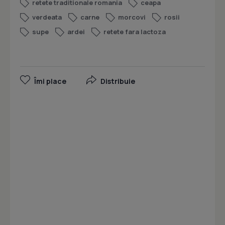
retete traditionale romania
ceapa
verdeata
carne
morcovi
rosii
supe
ardei
retete fara lactoza
Îmi place
Distribuie