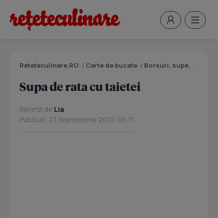
Reteteculinare.RO
/
Carte de bucate
/
Borsuri, supe, ciorbe
Supa de rata cu taietei
Rețetă de
Lia
Publicat: 27 Septembrie 2010, 03:11