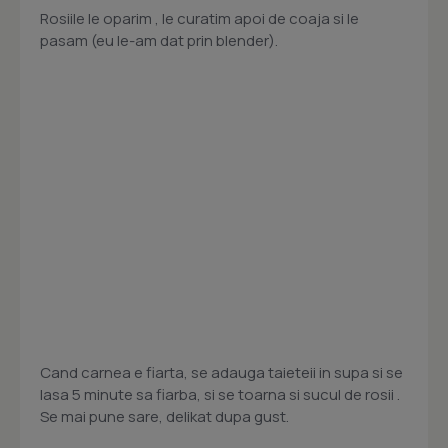
Rosiile le oparim , le curatim apoi de coaja si le
pasam (eu le-am dat prin blender).
Cand carnea e fiarta, se adauga taieteii in supa si se
lasa 5 minute sa fiarba, si se toarna si sucul de rosii .
Se mai pune sare, delikat dupa gust.