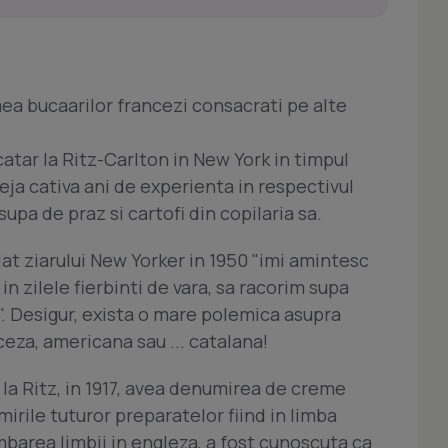
ea bucaarilor francezi consacrati pe alte
catar la Ritz-Carlton in New York in timpul
ja cativa ani de experienta in respectivul
supa de praz si cartofi din copilaria sa.
dat ziarului New Yorker in 1950 "imi amintesc
n zilele fierbinti de vara, sa racorim supa
". Desigur, exista o mare polemica asupra
ceza, americana sau ... catalana!
e la Ritz, in 1917, avea denumirea de creme
irile tuturor preparatelor fiind in limba
mbarea limbii in engleza, a fost cunoscuta ca