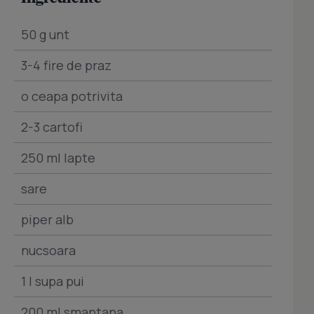
50 g unt
3-4 fire de praz
o ceapa potrivita
2-3 cartofi
250 ml lapte
sare
piper alb
nucsoara
1 l supa pui
200 ml smantana