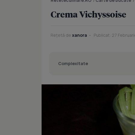
Reteteculinare.RO
/
Carte de bucate
Crema Vichyssoise
Rețetă de
xanora
Publicat: 27 Februari
Complexitate