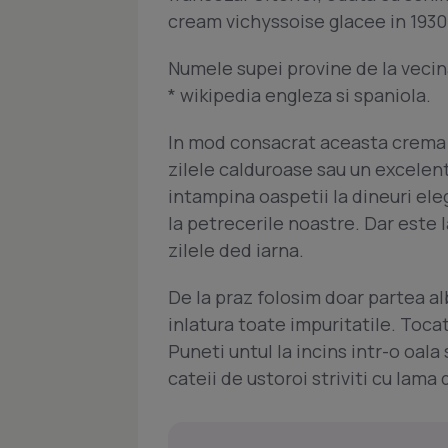
cream vichyssoise glacee in 1930
Numele supei provine de la vecinat
* wikipedia engleza si spaniola.
In mod consacrat aceasta crema s
zilele calduroase sau un excelent
intampina oaspetii la dineuri ele
la petrecerile noastre. Dar este la
zilele ded iarna.
De la praz folosim doar partea al
inlatura toate impuritatile. Toca
Puneti untul la incins intr-o oala
cateii de ustoroi striviti cu lama 