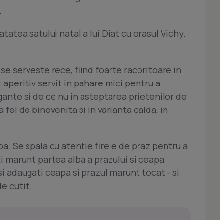
.
atea satului natal a lui Diat cu orasul Vichy.
e serveste rece, fiind foarte racoritoare in
 aperitiv servit in pahare mici pentru a
gante si de ce nu in asteptarea prietenilor de
 fel de binevenita si in varianta calda, in
ba. Se spala cu atentie firele de praz pentru a
ti marunt partea alba a prazului si ceapa.
 si adaugati ceapa si prazul marunt tocat - si
de cutit.