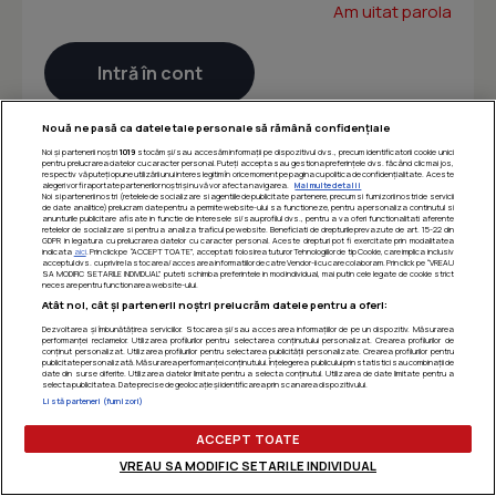
Am uitat parola
Nouă ne pasă ca datele tale personale să rămână confidențiale
Noi și partenerii noștri
1019
stocăm și/sau accesăm informații pe dispozitivul dvs., precum identificatorii cookie unici
pentru prelucrarea datelor cu caracter personal. Puteți accepta sau gestiona preferințele dvs. făcând clic mai jos,
respectiv vă puteți opune utilizării unui interes legitim în orice moment pe pagina cu politica de confidențialitate. Aceste
alegeri vor fi raportate partenerilor noștri și nu vă vor afecta navigarea.
Mai multe detalii
Noi si partenerii nostri (retelele de socializare si agentiile de publicitate partenere, precum si furnizorii nostri de servicii
de date analitice) prelucram date pentru a permite website-ului sa functioneze, pentru a personaliza continutul si
anunturile publicitare afisate in functie de interesele si/sau profilul dvs., pentru a va oferi functionalitati aferente
retelelor de socializare si pentru a analiza traficul pe website. Beneficiati de drepturile prevazute de art. 15-22 din
GDPR in legatura cu prelucrarea datelor cu caracter personal. Aceste drepturi pot fi exercitate prin modalitatea
indicata
aici
. Prin click pe “ACCEPT TOATE”, acceptati folosirea tuturor Tehnologiilor de tip Cookie, care implica inclusiv
acceptul dvs. cu privire la stocarea/accesarea informatiilor de catre Vendor-ii cu care colaboram. Prin click pe “VREAU
SA MODIFIC SETARILE INDIVIDUAL” puteti schimba preferintele in mod individual, mai putin cele legate de cookie strict
necesare pentru functionarea website-ului.
Atât noi, cât și partenerii noștri prelucrăm datele pentru a oferi:
Dezvoltarea și îmbunătățirea serviciilor. Stocarea și/sau accesarea informațiilor de pe un dispozitiv. Măsurarea
performanței reclamelor. Utilizarea profilurilor pentru selectarea conținutului personalizat. Crearea profilurilor de
conținut personalizat. Utilizarea profilurilor pentru selectarea publicității personalizate. Crearea profilurilor pentru
publicitate personalizată. Măsurarea performanței conținutului. Înțelegerea publicului prin statistici sau combinații de
date din surse diferite. Utilizarea datelor limitate pentru a selecta conținutul. Utilizarea de date limitate pentru a
selecta publicitatea. Date precise de geolocație și identificarea prin scanarea dispozitivului.
Listă parteneri (furnizori)
ACCEPT TOATE
VREAU SA MODIFIC SETARILE INDIVIDUAL