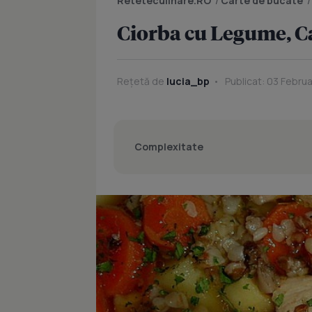
Reteteculinare.RO
/
Carte de bucate
Ciorba cu Legume, Ca
Rețetă de
lucia_bp
Publicat: 03 Februa
Complexitate