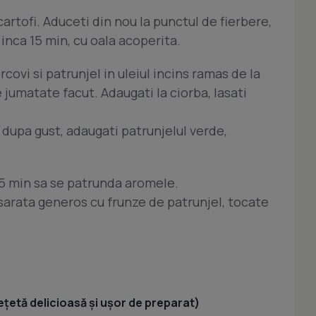
artofi. Aduceti din nou la punctul de fierbere,
a inca 15 min, cu oala acoperita.
rcovi si patrunjel in uleiul incins ramas de la
 jumatate facut. Adaugati la ciorba, lasati
r, dupa gust, adaugati patrunjelul verde,
i 5 min sa se patrunda aromele.
esarata generos cu frunze de patrunjel, tocate
ețetă delicioasă și ușor de preparat)