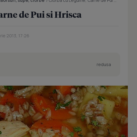
/
Borsuri, supe, ciorbe
/
Ciorba cu Legume, Carne de Pui si Hrisca
rne de Pui si Hrisca
rie 2013, 17:26
redusa