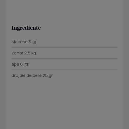
Ingrediente
Macese 3 kg
zahar 2,5 kg
apa 6 litri
drojdie de bere 25 gr