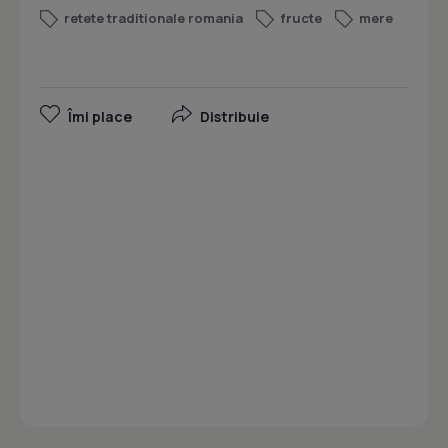
retete traditionale romania
fructe
mere
Îmi place
Distribuie