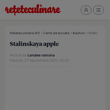
Reteteculinare.RO
/
Carte de bucate
/
Bauturi
/
Stalinskaya apple
Stalinskaya apple
Rețetă de
candea ramona
Publicat: 27 Septembrie 2010, 00:00