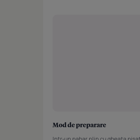
Mod de preparare
Intr-un pahar plin cu gheata pisa