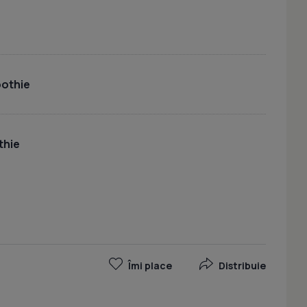
othie
thie
Îmi place
Distribuie