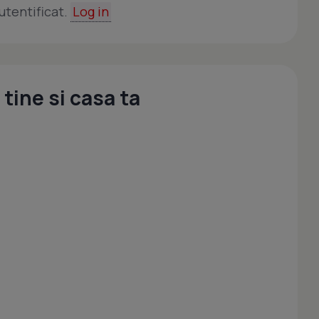
utentificat.
Log in
tine si casa ta