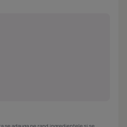
ta se adauga pe rand ingredientele si se