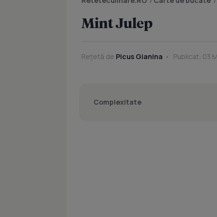
Reteteculinare.RO
/
Carte de bucate
Mint Julep
Rețetă de
Picus Gianina
Publicat: 03 
Complexitate