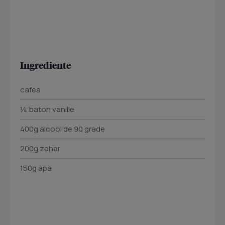
Ingrediente
cafea
¼ baton vanilie
400g alcool de 90 grade
200g zahar
150g apa