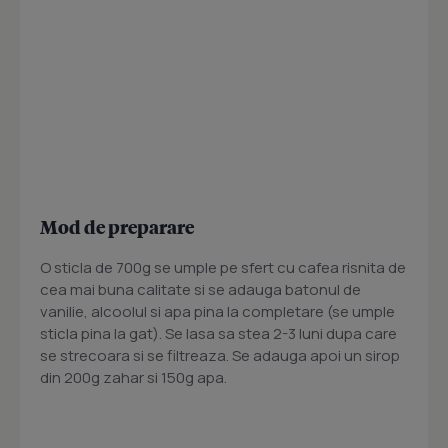
Mod de preparare
O sticla de 700g se umple pe sfert cu cafea risnita de
cea mai buna calitate si se adauga batonul de
vanilie, alcoolul si apa pina la completare (se umple
sticla pina la gat). Se lasa sa stea 2-3 luni dupa care
se strecoara si se filtreaza. Se adauga apoi un sirop
din 200g zahar si 150g apa.