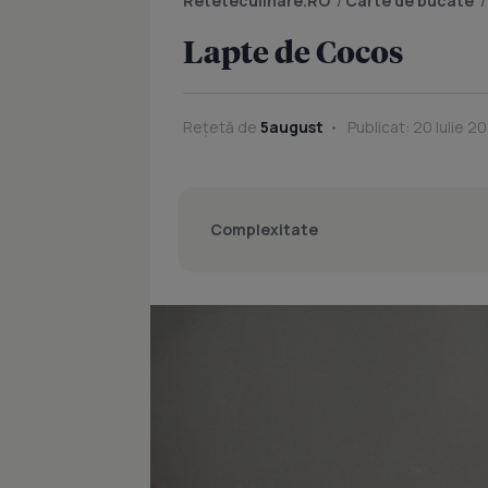
Reteteculinare.RO
/
Carte de bucate
Lapte de Cocos
Rețetă de
5august
Publicat: 20 Iulie 20
Complexitate