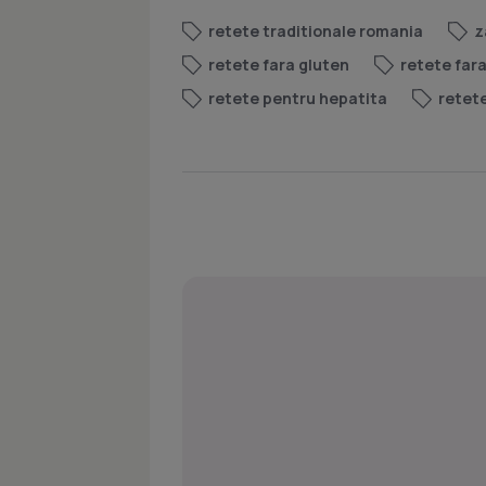
retete traditionale romania
z
retete fara gluten
retete far
retete pentru hepatita
retete