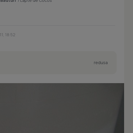
/
Bauturi
/
Lapte de Cocos
11, 18:52
redusa