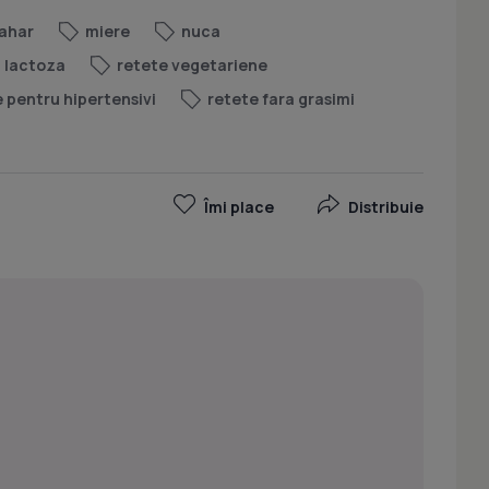
ahar
miere
nuca
a lactoza
retete vegetariene
 pentru hipertensivi
retete fara grasimi
Îmi place
Distribuie