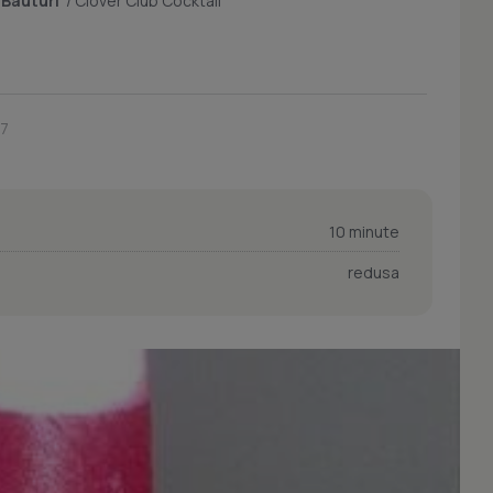
/
Bauturi
/
Clover Club Cocktail
27
10 minute
redusa