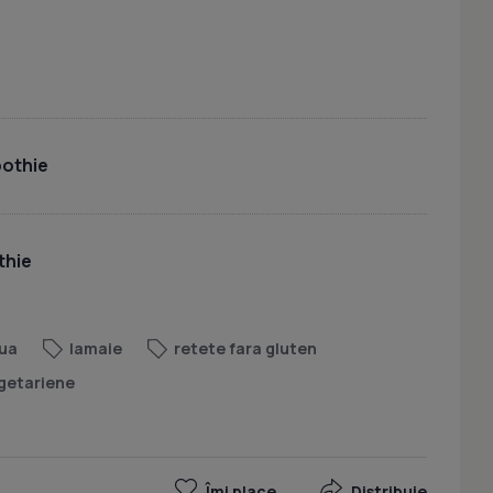
othie
thie
ua
lamaie
retete fara gluten
getariene
Îmi place
Distribuie