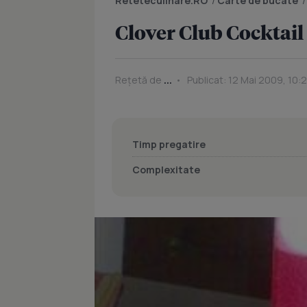
Reteteculinare.RO
/
Carte de bucate
Clover Club Cocktail
Rețetă de
...
Publicat: 12 Mai 2009, 10:
Timp pregatire
Complexitate