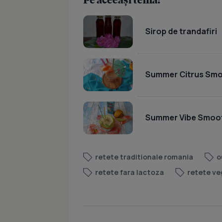
Sirop de trandafiri
Summer Citrus Smo
Summer Vibe Smoo
retete traditionale romania
o
retete fara lactoza
retete ve