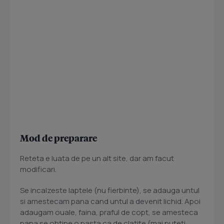
Mod de preparare
Reteta e luata de pe un alt site, dar am facut
modificari.
Se incalzeste laptele (nu fierbinte), se adauga untul
si amestecam pana cand untul a devenit lichid. Apoi
adaugam ouale, faina, praful de copt, se amesteca
pana se obtine o pasta ca de clatite (mai puteti