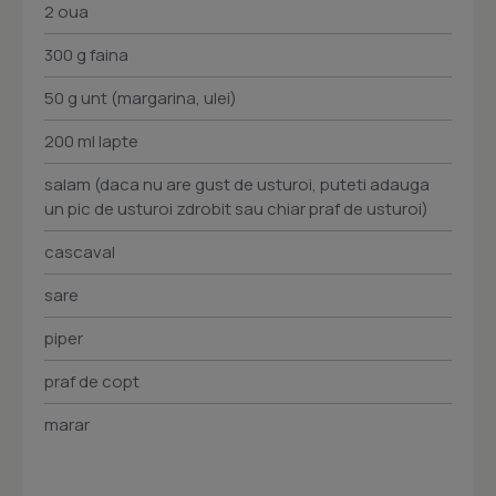
2 oua
300 g faina
50 g unt (margarina, ulei)
200 ml lapte
salam (daca nu are gust de usturoi, puteti adauga
un pic de usturoi zdrobit sau chiar praf de usturoi)
cascaval
sare
piper
praf de copt
marar