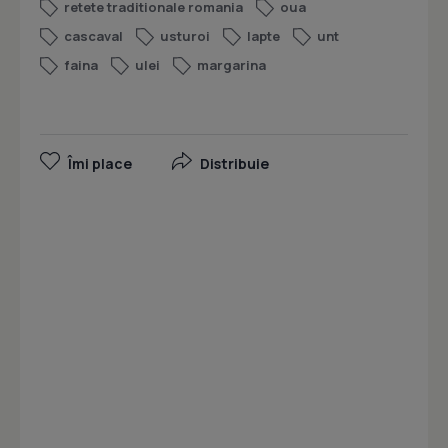
retete traditionale romania
oua
cascaval
usturoi
lapte
unt
faina
ulei
margarina
Îmi place
Distribuie