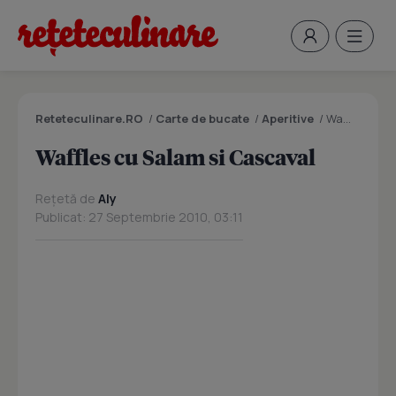
Reteteculinare.RO
/
Carte de bucate
/
Aperitive
/
Waffles cu Salam si Cascaval
Waffles cu Salam si Cascaval
Rețetă de
Aly
Publicat: 27 Septembrie 2010, 03:11