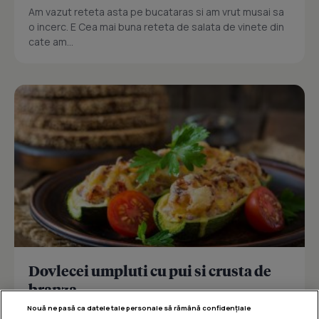
Am vazut reteta asta pe bucataras si am vrut musai sa
o incerc. E Cea mai buna reteta de salata de vinete din
cate am...
Dovlecei umpluti cu pui si crusta de
branza
Nouă ne pasă ca datele tale personale să rămână confidențiale
Reteta delicioasa de dovlecei umpluti cu pui si crusta