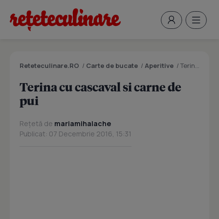
Reteteculinare.RO
/
Carte de bucate
/
Aperitive
/
Terina cu cascaval si carne de pui
Terina cu cascaval si carne de
pui
Rețetă de
mariamihalache
Publicat: 07 Decembrie 2016, 15:31