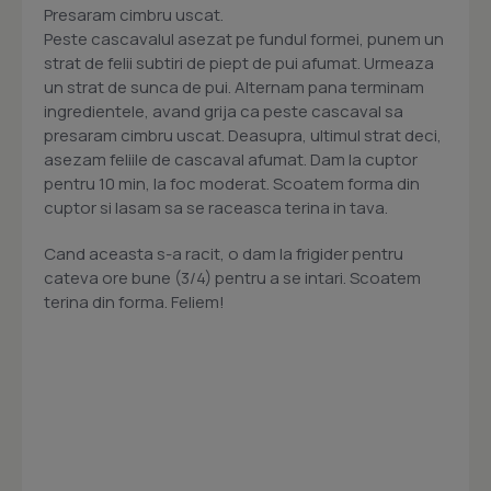
Presaram cimbru uscat.
Peste cascavalul asezat pe fundul formei, punem un
strat de felii subtiri de piept de pui afumat. Urmeaza
un strat de sunca de pui. Alternam pana terminam
ingredientele, avand grija ca peste cascaval sa
presaram cimbru uscat. Deasupra, ultimul strat deci,
asezam feliile de cascaval afumat. Dam la cuptor
pentru 10 min, la foc moderat. Scoatem forma din
cuptor si lasam sa se raceasca terina in tava.
Cand aceasta s-a racit, o dam la frigider pentru
cateva ore bune (3/4) pentru a se intari. Scoatem
terina din forma. Feliem!