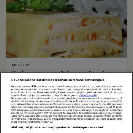
APERITIVE
Terina cu cascaval si carne de pui
Nouă ne pasă ca datele tale personale să rămână confidențiale
Noi și partenerii noștri
1017
stocăm și/sau accesăm informații pe dispozitivul dvs., precum identificatorii cookie unici
pentru prelucrarea datelor cu caracter personal. Puteți accepta sau gestiona preferințele dvs. făcând clic mai jos,
respectiv vă puteți opune utilizării unui interes legitim în orice moment pe pagina cu politica de confidențialitate. Aceste
Îmi place
Distribuie
alegeri vor fi raportate partenerilor noștri și nu vă vor afecta navigarea.
Mai multe detalii
Noi si partenerii nostri (retelele de socializare si agentiile de publicitate partenere, precum si furnizorii nostri de servicii
de date analitice) prelucram date pentru a permite website-ului sa functioneze, pentru a personaliza continutul si
anunturile publicitare afisate in functie de interesele si/sau profilul dvs., pentru a va oferi functionalitati aferente
retelelor de socializare si pentru a analiza traficul pe website. Beneficiati de drepturile prevazute de art. 15-22 din
GDPR in legatura cu prelucrarea datelor cu caracter personal. Aceste drepturi pot fi exercitate prin modalitatea
indicata
aici
. Prin click pe “ACCEPT TOATE”, acceptati folosirea tuturor Tehnologiilor de tip Cookie, care implica inclusiv
acceptul dvs. cu privire la stocarea/accesarea informatiilor de catre Vendor-ii cu care colaboram. Prin click pe “VREAU
SA MODIFIC SETARILE INDIVIDUAL” puteti schimba preferintele in mod individual, mai putin cele legate de cookie strict
necesare pentru functionarea website-ului.
Atât noi, cât și partenerii noștri prelucrăm datele pentru a oferi: