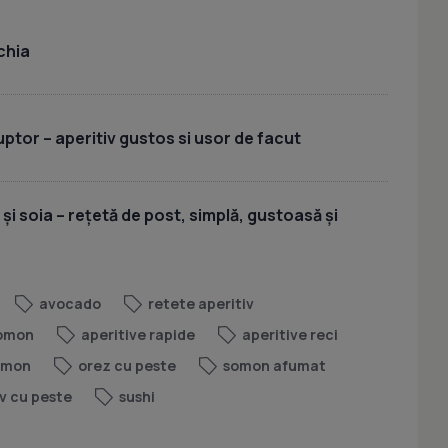
chia
uptor – aperitiv gustos si usor de facut
 și soia – rețetă de post, simplă, gustoasă și
avocado
retete aperitiv
somon
aperitive rapide
aperitive reci
omon
orez cu peste
somon afumat
iv cu peste
sushi