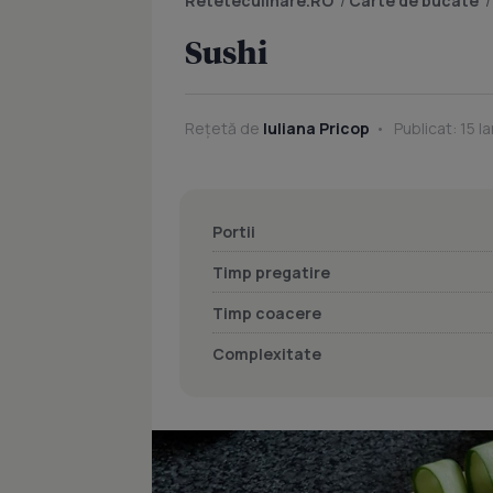
Reteteculinare.RO
/
Carte de bucate
Sushi
Rețetă de
Iuliana Pricop
Publicat: 15 I
Portii
Timp pregatire
Timp coacere
Complexitate