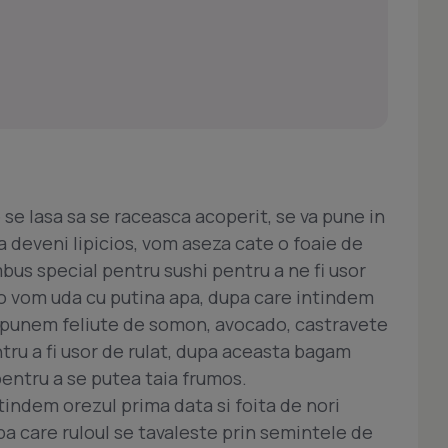
 se lasa sa se raceasca acoperit, se va pune in
va deveni lipicios, vom aseza cate o foaie de
bus special pentru sushi pentru a ne fi usor
, o vom uda cu putina apa, dupa care intindem
te punem feliute de somon, avocado, castravete
ntru a fi usor de rulat, dupa aceasta bagam
 pentru a se putea taia frumos.
ntindem orezul prima data si foita de nori
pa care ruloul se tavaleste prin semintele de