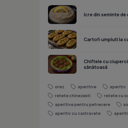
Icre din seminte de 
Cartofi umpluti la c
Chiftele cu ciuperci
sănătoasă
orez
aperitive
aperitiv
retete chinezesti
retete cu 
aperitive pentru petrecere
s
aperitiv cu castravete
aperit