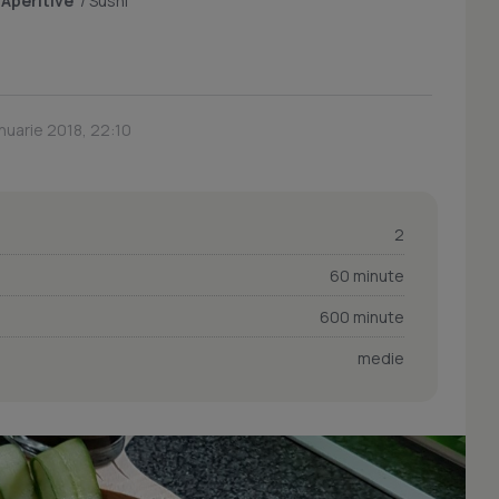
/
Aperitive
/
Sushi
anuarie 2018, 22:10
2
60 minute
600 minute
medie