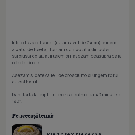
Intr-o tava rotunda, (eu am avut de 24cm) punem
aluatul de foietaj, turnam compozitia din bol si
surplusul de aluat il taiem si il asezam deasupra ca la
o tarta dulce.
Asezam si cateva felii de prosciutto si ungem totul
cu oul batut.
Dam tarta la cuptorul incins pentru cca. 40 minute la
180°.
Pe aceeași temă:
Icre din seminte de chia