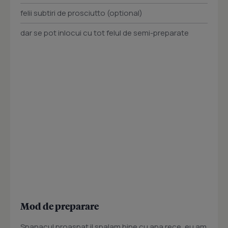
felii subtiri de prosciutto (optional)
dar se pot inlocui cu tot felul de semi-preparate
Mod de preparare
Spanacul proaspat il spalam bine cu apa rece, eu am