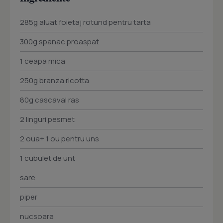
285g aluat foietaj rotund pentru tarta
300g spanac proaspat
1 ceapa mica
250g branza ricotta
80g cascaval ras
2 linguri pesmet
2 oua+ 1 ou pentru uns
1 cubulet de unt
sare
piper
nucsoara