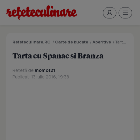
Reteteculinare.RO
/
Carte de bucate
/
Aperitive
/
Tarta cu Spanac si Branza
Tarta cu Spanac si Branza
Rețetă de
momo121
Publicat: 13 Iulie 2016, 19:38