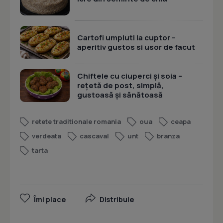
Cartofi umpluti la cuptor –
aperitiv gustos si usor de facut
Chiftele cu ciuperci și soia –
rețetă de post, simplă,
gustoasă și sănătoasă
retete traditionale romania
oua
ceapa
verdeata
cascaval
unt
branza
tarta
Îmi place
Distribuie