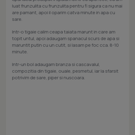
luat frunzulita cu frunzulita pentru fi sigura ca nu mai
are pamant, apoi il oparim catva minute in apa cu
sare.
Intr-o tigaie calim ceapa taiata marunt in care am
topit untul, apoi adaugam spanacul scurs de apa si
maruntit putin cu un cutit, si lasam pe foc cca. 8-10
minute.
Intr-un bol adaugam branza si cascavalul,
compozitia din tigaie, ouale, pesmetul, iar la sfarsit
potrivim de sare, piper si nuscoara.