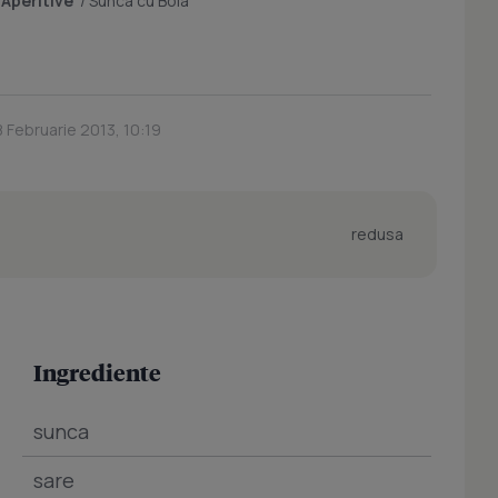
/
Aperitive
/
Sunca cu Boia
8 Februarie 2013, 10:19
redusa
Ingrediente
sunca
sare