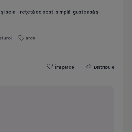
 și soia – rețetă de post, simplă, gustoasă și
sturoi
ardei
Îmi place
Distribuie