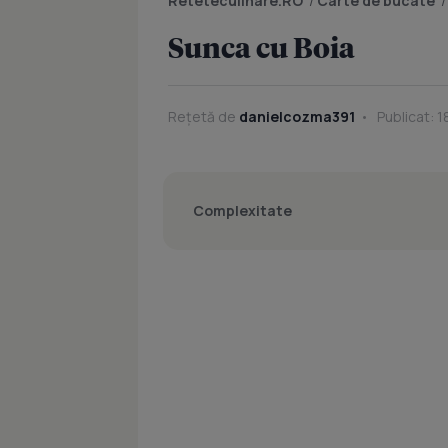
Reteteculinare.RO
/
Carte de bucate
Sunca cu Boia
Rețetă de
danielcozma391
Publicat: 1
Complexitate