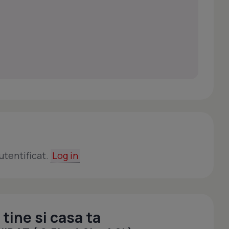
utentificat.
Log in
tine si casa ta