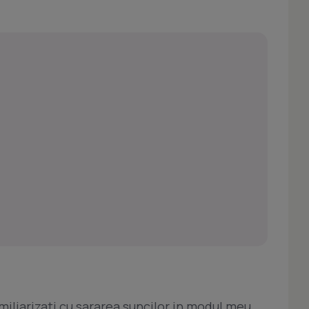
miliarizati cu sararea suncilor in modul meu