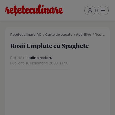
Reteteculinare.RO
/
Carte de bucate
/
Aperitive
/
Rosii Umplute cu Spaghete
Rosii Umplute cu Spaghete
Rețetă de
adina rosioru
Publicat: 10 Noiembrie 2008, 13:58