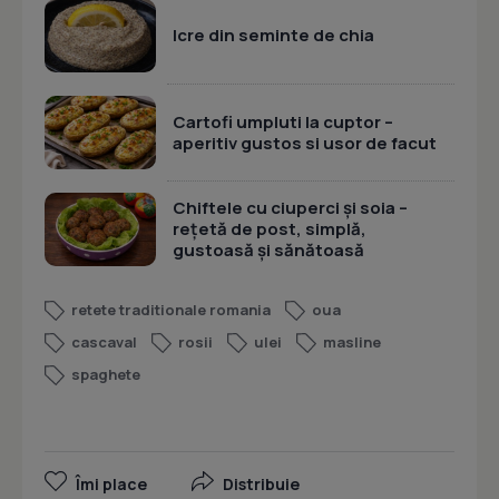
Icre din seminte de chia
Cartofi umpluti la cuptor –
aperitiv gustos si usor de facut
Chiftele cu ciuperci și soia –
rețetă de post, simplă,
gustoasă și sănătoasă
retete traditionale romania
oua
cascaval
rosii
ulei
masline
spaghete
Îmi place
Distribuie