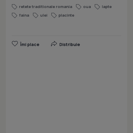
retete traditionale romania
oua
lapte
faina
ulei
placinte
Îmi place
Distribuie