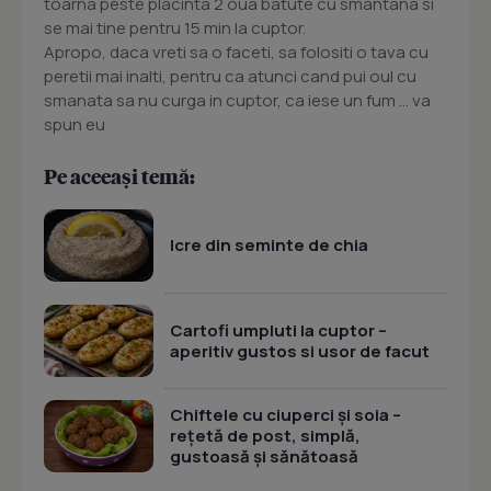
toarna peste placinta 2 oua batute cu smantana si
se mai tine pentru 15 min la cuptor.
Apropo, daca vreti sa o faceti, sa folositi o tava cu
peretii mai inalti, pentru ca atunci cand pui oul cu
smanata sa nu curga in cuptor, ca iese un fum ... va
spun eu
Pe aceeași temă:
Icre din seminte de chia
Cartofi umpluti la cuptor –
aperitiv gustos si usor de facut
Chiftele cu ciuperci și soia –
rețetă de post, simplă,
gustoasă și sănătoasă