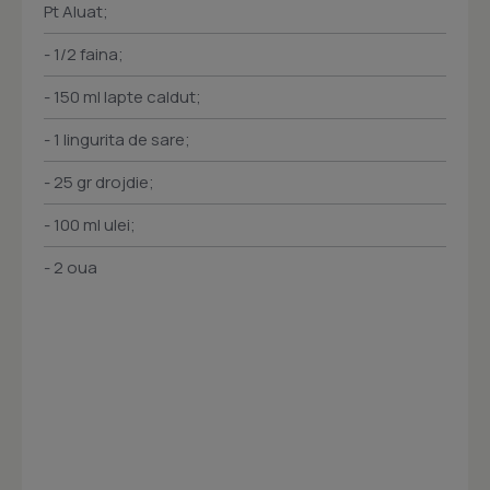
Pt Aluat;
- 1/2 faina;
- 150 ml lapte caldut;
- 1 lingurita de sare;
- 25 gr drojdie;
- 100 ml ulei;
- 2 oua