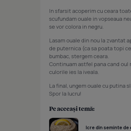
In sfarsit acoperim cu ceara toat
scufundam ouale in vopseaua nea
se vor colora in negru.
Lasam ouale din nou la zvantat ap
de puternica (ca sa poata topi cea
bumbac, stergem ceara.
Continuam astfel pana cand oul r
culorile ies la iveala.
La final, ungem ouale cu putina s
Spor la lucru!
Pe aceeași temă:
Icre din seminte de 