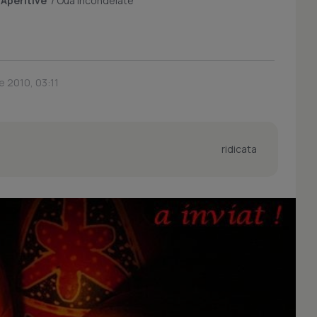
/
Aperitive
/
Oua Incondeiate
e 2010, 03:11
ridicata