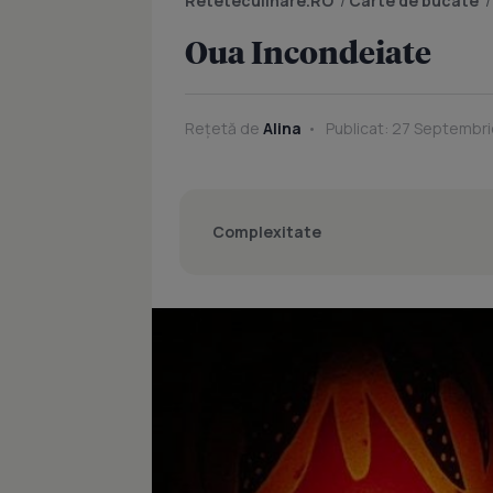
Reteteculinare.RO
/
Carte de bucate
Oua Incondeiate
Rețetă de
Alina
Publicat: 27 Septembri
Complexitate