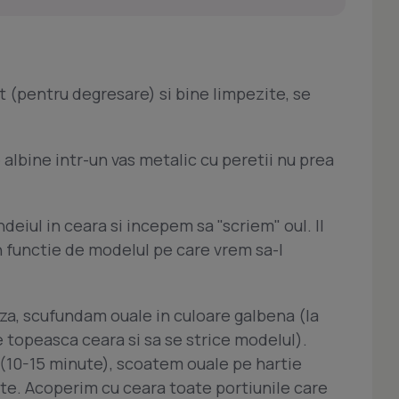
t (pentru degresare) si bine limpezite, se
 albine intr-un vas metalic cu peretii nu prea
eiul in ceara si incepem sa "scriem" oul. Il
in functie de modelul pe care vrem sa-l
a, scufundam ouale in culoare galbena (la
 topeasca ceara si sa se strice modelul).
 (10-15 minute), scoatem ouale pe hartie
nte. Acoperim cu ceara toate portiunile care