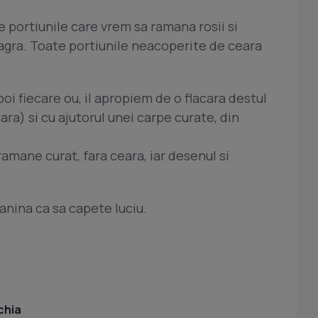
e portiunile care vrem sa ramana rosii si
gra. Toate portiunile neacoperite de ceara
oi fiecare ou, il apropiem de o flacara destul
ra) si cu ajutorul unei carpe curate, din
amane curat, fara ceara, iar desenul si
lanina ca sa capete luciu.
chia