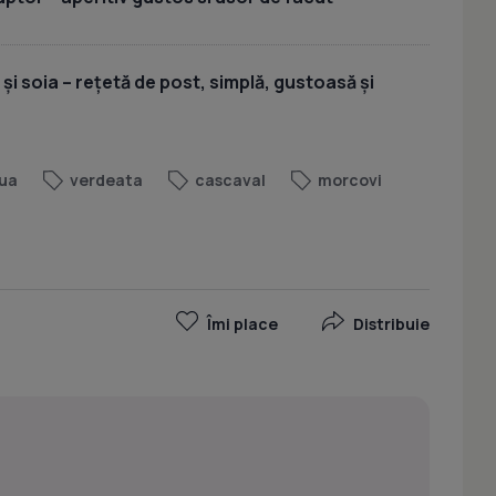
 și soia – rețetă de post, simplă, gustoasă și
ua
verdeata
cascaval
morcovi
Îmi place
Distribuie