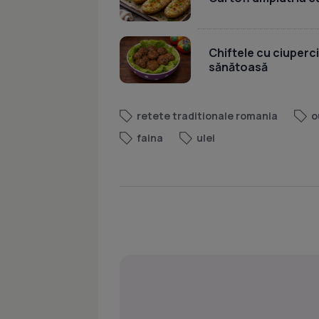
Chiftele cu ciuperci
sănătoasă
retete traditionale romania
o
faina
ulei