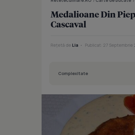
Reteteculinare.RO
/
Carte de bucate
Medalioane Din Piep
Cascaval
Rețetă de
Lia
Publicat: 27 Septembrie 
Complexitate