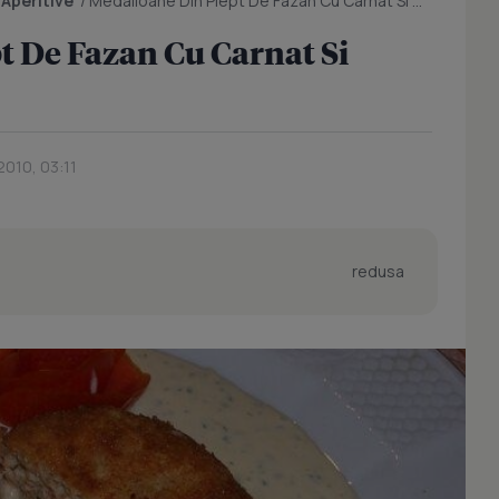
/
Aperitive
/
Medalioane Din Piept De Fazan Cu Carnat Si Cascaval
t De Fazan Cu Carnat Si
2010, 03:11
redusa