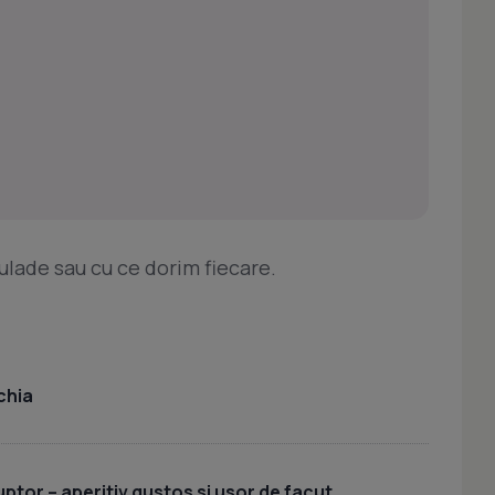
ulade sau cu ce dorim fiecare.
chia
uptor – aperitiv gustos si usor de facut