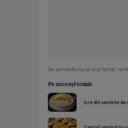
Se serveste cu un sos tartar, rem
Pe aceeași temă:
Icre din seminte de 
Cartofi umpluti la c