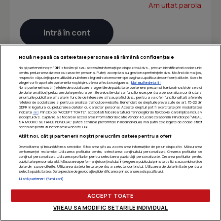
Am uitat parola
Nouă ne pasă ca datele tale personale să rămână confidențiale
Noi și partenerii noștri
1019
stocăm și/sau accesăm informații pe dispozitivul dvs., precum identificatorii cookie unici
pentru prelucrarea datelor cu caracter personal. Puteți accepta sau gestiona preferințele dvs. făcând clic mai jos,
respectiv vă puteți opune utilizării unui interes legitim în orice moment pe pagina cu politica de confidențialitate. Aceste
alegeri vor fi raportate partenerilor noștri și nu vă vor afecta navigarea.
Mai multe detalii
Noi si partenerii nostri (retelele de socializare si agentiile de publicitate partenere, precum si furnizorii nostri de servicii
de date analitice) prelucram date pentru a permite website-ului sa functioneze, pentru a personaliza continutul si
anunturile publicitare afisate in functie de interesele si/sau profilul dvs., pentru a va oferi functionalitati aferente
retelelor de socializare si pentru a analiza traficul pe website. Beneficiati de drepturile prevazute de art. 15-22 din
GDPR in legatura cu prelucrarea datelor cu caracter personal. Aceste drepturi pot fi exercitate prin modalitatea
indicata
aici
. Prin click pe “ACCEPT TOATE”, acceptati folosirea tuturor Tehnologiilor de tip Cookie, care implica inclusiv
acceptul dvs. cu privire la stocarea/accesarea informatiilor de catre Vendor-ii cu care colaboram. Prin click pe “VREAU
SA MODIFIC SETARILE INDIVIDUAL” puteti schimba preferintele in mod individual, mai putin cele legate de cookie strict
necesare pentru functionarea website-ului.
Atât noi, cât și partenerii noștri prelucrăm datele pentru a oferi:
Dezvoltarea și îmbunătățirea serviciilor. Stocarea și/sau accesarea informațiilor de pe un dispozitiv. Măsurarea
performanței reclamelor. Utilizarea profilurilor pentru selectarea conținutului personalizat. Crearea profilurilor de
conținut personalizat. Utilizarea profilurilor pentru selectarea publicității personalizate. Crearea profilurilor pentru
publicitate personalizată. Măsurarea performanței conținutului. Înțelegerea publicului prin statistici sau combinații de
date din surse diferite. Utilizarea datelor limitate pentru a selecta conținutul. Utilizarea de date limitate pentru a
selecta publicitatea. Date precise de geolocație și identificarea prin scanarea dispozitivului.
Listă parteneri (furnizori)
ACCEPT TOATE
VREAU SA MODIFIC SETARILE INDIVIDUAL