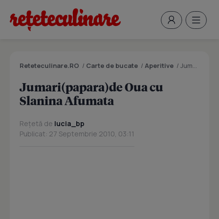
Reteteculinare.RO
/
Carte de bucate
/
Aperitive
/
Jumari(papara)de Oua cu Slanina Afumata
Jumari(papara)de Oua cu
Slanina Afumata
Rețetă de
lucia_bp
Publicat: 27 Septembrie 2010, 03:11