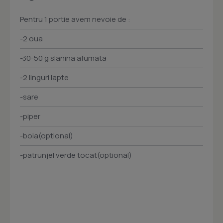
Pentru 1 portie avem nevoie de :
-2 oua
-30-50 g slanina afumata
-2 linguri lapte
-sare
-piper
-boia(optional)
-patrunjel verde tocat(optional)