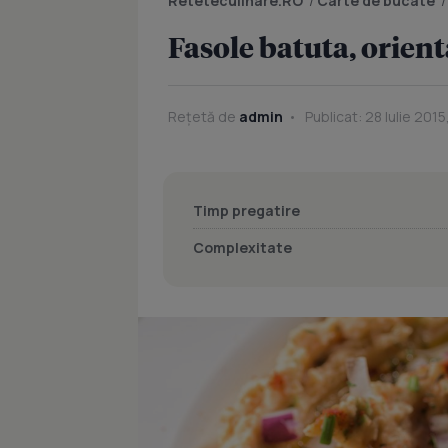
Reteteculinare.RO
/
Carte de bucate
Fasole batuta, orient
Rețetă de
admin
Publicat: 28 Iulie 2015
Timp pregatire
Complexitate