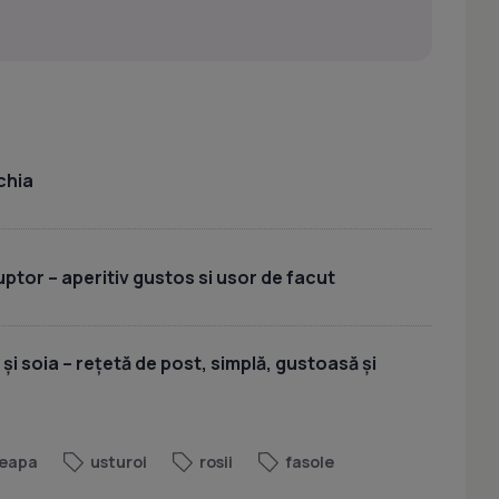
chia
uptor – aperitiv gustos si usor de facut
 și soia – rețetă de post, simplă, gustoasă și
eapa
usturoi
rosii
fasole