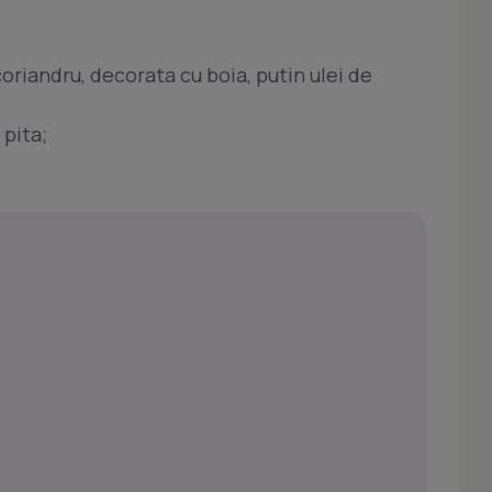
coriandru, decorata cu boia, putin ulei de
 pita;