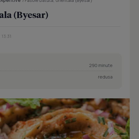
/
Aperitive
/
Fasole batuta, orientala (Byesar)
ala (Byesar)
, 13:31
290 minute
redusa