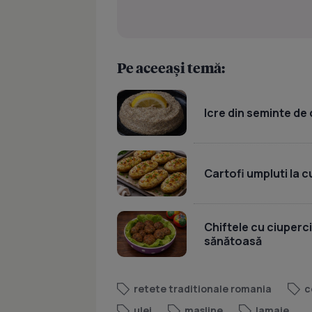
Pe aceeași temă:
Icre din seminte de 
Cartofi umpluti la c
Chiftele cu ciuperci
sănătoasă
retete traditionale romania
c
ulei
masline
lamaie