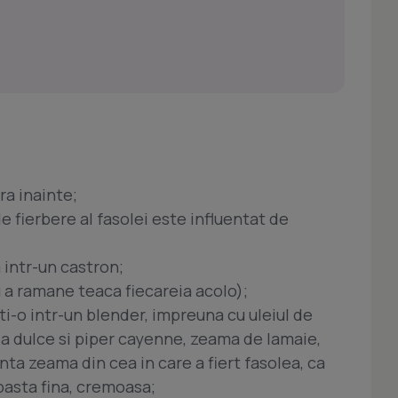
ra inainte;
de fierbere al fasolei este influentat de
 intr-un castron;
 a ramane teaca fiecareia acolo);
i-o intr-un blender, impreuna cu uleiul de
ia dulce si piper cayenne, zeama de lamaie,
enta zeama din cea in care a fiert fasolea, ca
pasta fina, cremoasa;