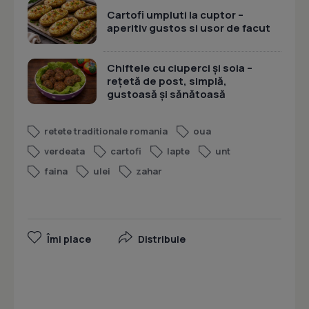
Cartofi umpluti la cuptor –
aperitiv gustos si usor de facut
Chiftele cu ciuperci și soia –
rețetă de post, simplă,
gustoasă și sănătoasă
retete traditionale romania
oua
verdeata
cartofi
lapte
unt
faina
ulei
zahar
Îmi place
Distribuie