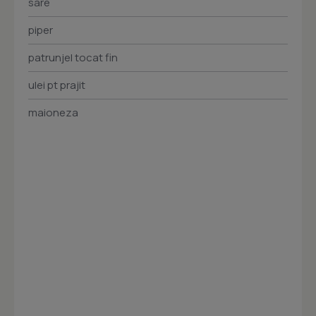
sare
piper
patrunjel tocat fin
ulei pt prajit
maioneza