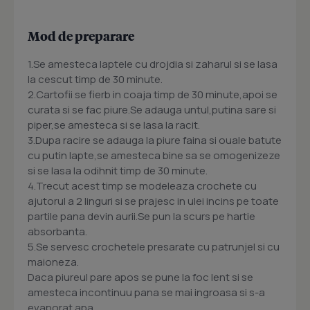
Mod de preparare
1.Se amesteca laptele cu drojdia si zaharul si se lasa
la cescut timp de 30 minute.
2.Cartofii se fierb in coaja timp de 30 minute,apoi se
curata si se fac piure.Se adauga untul,putina sare si
piper,se amesteca si se lasa la racit.
3.Dupa racire se adauga la piure faina si ouale batute
cu putin lapte,se amesteca bine sa se omogenizeze
si se lasa la odihnit timp de 30 minute.
4.Trecut acest timp se modeleaza crochete cu
ajutorul a 2 linguri si se prajesc in ulei incins pe toate
partile pana devin aurii.Se pun la scurs pe hartie
absorbanta.
5.Se servesc crochetele presarate cu patrunjel si cu
maioneza.
Daca piureul pare apos se pune la foc lent si se
amesteca incontinuu pana se mai ingroasa si s-a
evaporat apa.