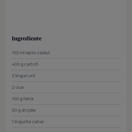
Ingrediente
150 ml lapte caldut
400 g cartofi
2 linguri unt
2 oua
100 g faina
20 g drojdie
1 lingurita zahar