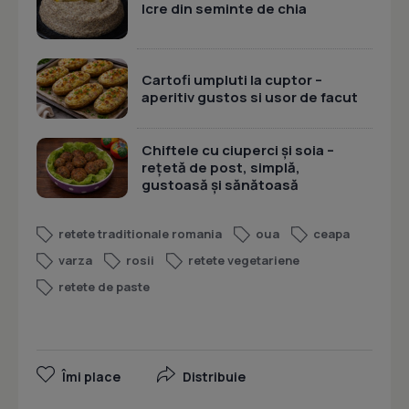
Icre din seminte de chia
Cartofi umpluti la cuptor –
aperitiv gustos si usor de facut
Chiftele cu ciuperci și soia –
rețetă de post, simplă,
gustoasă și sănătoasă
retete traditionale romania
oua
ceapa
varza
rosii
retete vegetariene
retete de paste
Îmi place
Distribuie