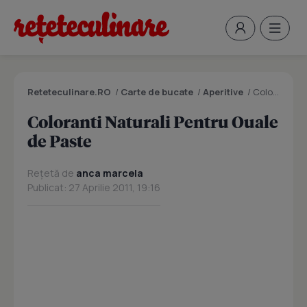
Reteteculinare.RO
/
Carte de bucate
/
Aperitive
/
Coloranti Naturali Pentru Ouale de Paste
Coloranti Naturali Pentru Ouale
de Paste
Rețetă de
anca marcela
Publicat: 27 Aprilie 2011, 19:16