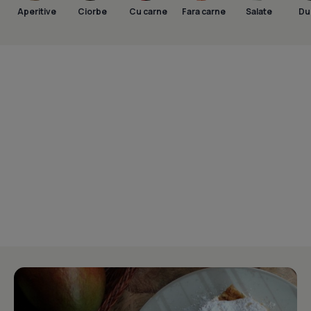
Aperitive
Ciorbe
Cu carne
Fara carne
Salate
Dul