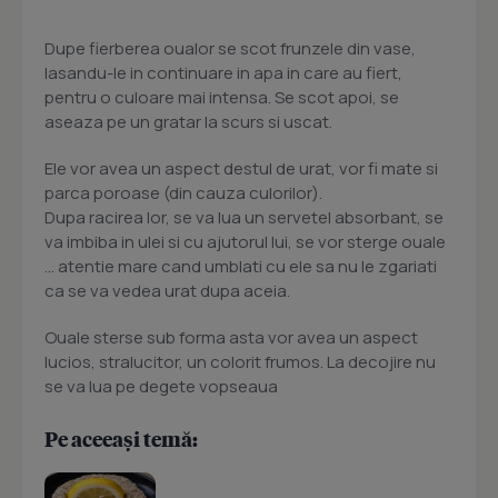
Dupe fierberea oualor se scot frunzele din vase,
lasandu-le in continuare in apa in care au fiert,
pentru o culoare mai intensa. Se scot apoi, se
aseaza pe un gratar la scurs si uscat.
Ele vor avea un aspect destul de urat, vor fi mate si
parca poroase (din cauza culorilor).
Dupa racirea lor, se va lua un servetel absorbant, se
va imbiba in ulei si cu ajutorul lui, se vor sterge ouale
... atentie mare cand umblati cu ele sa nu le zgariati
ca se va vedea urat dupa aceia.
Ouale sterse sub forma asta vor avea un aspect
lucios, stralucitor, un colorit frumos. La decojire nu
se va lua pe degete vopseaua
Pe aceeași temă: