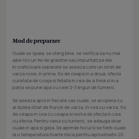
Mod de preparare
Ouale se spala, se sterg bine, se verifica sa nu mai
aibe nici un fel de grasime sau impuritati pe ele.
In craticioare separate se aseaza cate un strat de
varza rosie, in prima, foi de ceapa in a doua, sfecla
curatata de coaja si feliata in cea de a treia si in a
patra se pune apa cu cele 2-3 linguri de tumeric.
Se aseaza apoi in fiecare vas ouale, se acopera cu
al doilea strat de frunze de varza, in cea cu varza, foi
de ceapa in cea cu ceapa si restul de sfecla in cea
cu sfecla. Pentru vasul cu tumeric, se adauga doar
ouale in apa si gata. Se aprinde focul si se fierb ouale
la o temperatura foarte mica pentru aproximativ 20