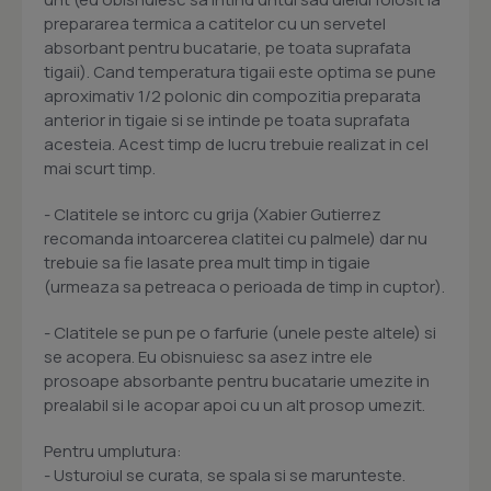
prepararea termica a catitelor cu un servetel
absorbant pentru bucatarie, pe toata suprafata
tigaii). Cand temperatura tigaii este optima se pune
aproximativ 1/2 polonic din compozitia preparata
anterior in tigaie si se intinde pe toata suprafata
acesteia. Acest timp de lucru trebuie realizat in cel
mai scurt timp.
- Clatitele se intorc cu grija (Xabier Gutierrez
recomanda intoarcerea clatitei cu palmele) dar nu
trebuie sa fie lasate prea mult timp in tigaie
(urmeaza sa petreaca o perioada de timp in cuptor).
- Clatitele se pun pe o farfurie (unele peste altele) si
se acopera. Eu obisnuiesc sa asez intre ele
prosoape absorbante pentru bucatarie umezite in
prealabil si le acopar apoi cu un alt prosop umezit.
Pentru umplutura:
- Usturoiul se curata, se spala si se marunteste.