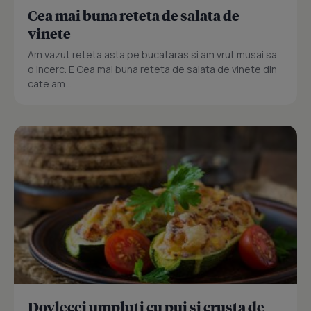
Cea mai buna reteta de salata de
vinete
Am vazut reteta asta pe bucataras si am vrut musai sa
o incerc. E Cea mai buna reteta de salata de vinete din
cate am...
Dovlecei umpluti cu pui si crusta de