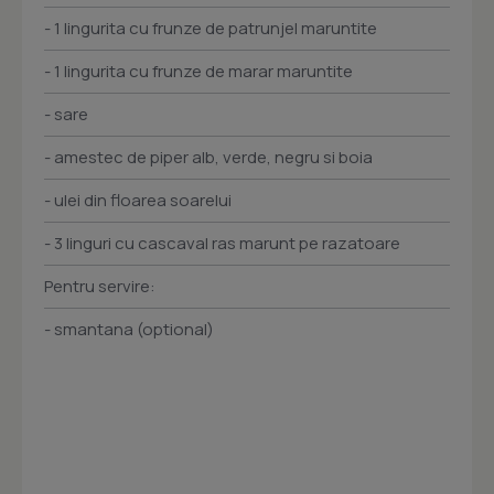
- 1 lingurita cu frunze de patrunjel maruntite
- 1 lingurita cu frunze de marar maruntite
- sare
- amestec de piper alb, verde, negru si boia
- ulei din floarea soarelui
- 3 linguri cu cascaval ras marunt pe razatoare
Pentru servire:
- smantana (optional)