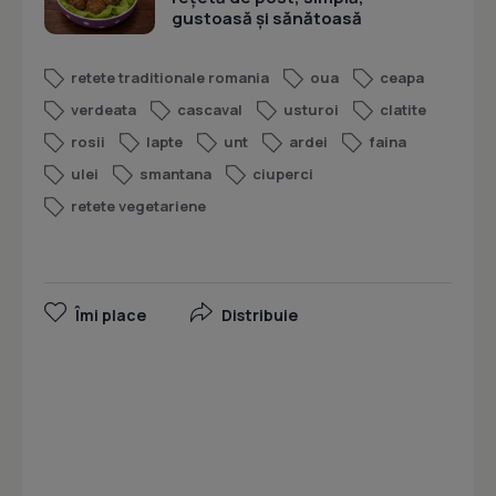
gustoasă și sănătoasă
retete traditionale romania
oua
ceapa
verdeata
cascaval
usturoi
clatite
rosii
lapte
unt
ardei
faina
ulei
smantana
ciuperci
retete vegetariene
Îmi place
Distribuie