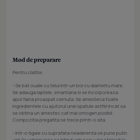
Mod de preparare
Pentru clatite:
- Se bat ouale cu telul intr-un bol cu diametru mare.
Se adauga laptele, smantana si se incorporeaza
apoi faina proaspat cernuta. Se amesteca toate
ingredientele cu ajutorul unei spatule astfel incat sa
se obtina un amestec cat mai omogen posibil.
Compozitia pregatita se trece printr-o sita.
- Intr-o tigaie cu suprafata neaderenta se pune putin
unt (eu obisnuiesc sa intind untul sau uleiul folosit la