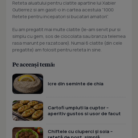
Reteta aluatului pentru clatite apartine lui Xabier
Gutierrez si am gasit-o in cartea acestuia ”1000
Retete pentru incepatori si bucatari amatori”.
Eu am pregatit mai multe clatite (le-am servit pur si
simplu cu gem, sos de ciocolata sau branza telemea
rasa marunt pe razatoare). Numai 6 clatite (din cele
pregatite) am folosit pentru reteta in sine.
Pe aceeași temă:
Icre din seminte de chia
Cartofi umpluti la cuptor –
aperitiv gustos si usor de facut
Chiftele cu ciuperci și soia –
rețetă de post, simplă,