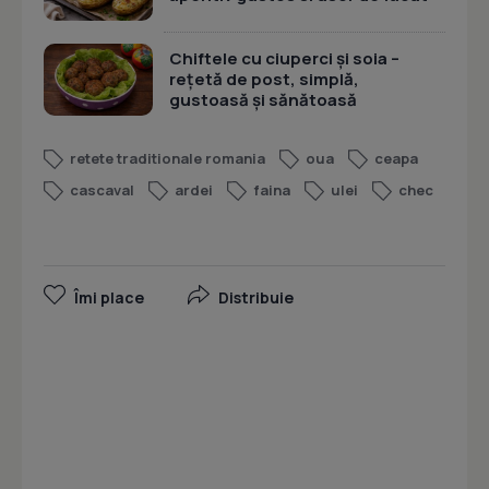
Chiftele cu ciuperci și soia –
rețetă de post, simplă,
gustoasă și sănătoasă
retete traditionale romania
oua
ceapa
cascaval
ardei
faina
ulei
chec
Îmi place
Distribuie