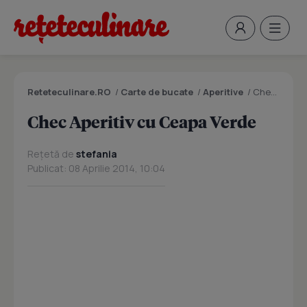
Reteteculinare.RO
/
Carte de bucate
/
Aperitive
/
Chec Aperitiv cu Ceapa Verde
Chec Aperitiv cu Ceapa Verde
Rețetă de
stefania
Publicat: 08 Aprilie 2014, 10:04