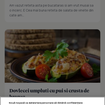
Am vazut reteta asta pe bucataras si am vrut musai sa
o incerc. E Cea mai buna reteta de salata de vinete din
cate am...
Dovlecei umpluti cu pui si crusta de
branza
Nouă ne pasă ca datele tale personale să rămână confidențiale
Reteta delicioasa de dovlecei umpluti cu pui si crusta