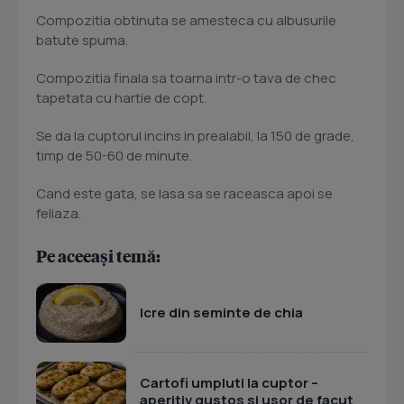
Compozitia obtinuta se amesteca cu albusurile
batute spuma.
Compozitia finala sa toarna intr-o tava de chec
tapetata cu hartie de copt.
Se da la cuptorul incins in prealabil, la 150 de grade,
timp de 50-60 de minute.
Cand este gata, se lasa sa se raceasca apoi se
feliaza.
Pe aceeași temă:
Icre din seminte de chia
Cartofi umpluti la cuptor –
aperitiv gustos si usor de facut