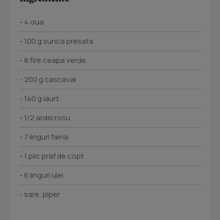
- 4 oua
- 100 g sunca presata
- 8 fire ceapa verde
- 200 g cascaval
- 140 g iaurt
- 1/2 ardei rosu
- 7 linguri faina
- 1 plic praf de copt
- 6 linguri ulei
- sare, piper