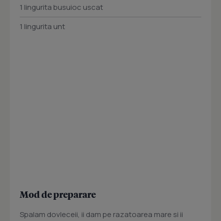
1 lingurita busuioc uscat
1 lingurita unt
Mod de preparare
Spalam dovleceii, ii dam pe razatoarea mare si ii