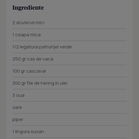
Ingrediente
2 dovlecei mici
1 ceapa mica
1/2 legatura patrunjel verde
250 gr cas de vaca
100 gr cascaval
300 gr file de hering in ulei
3 oua
sare
piper
1 lingura susan