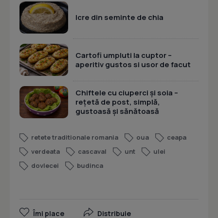
Icre din seminte de chia
Cartofi umpluti la cuptor –
aperitiv gustos si usor de facut
Chiftele cu ciuperci și soia –
rețetă de post, simplă,
gustoasă și sănătoasă
retete traditionale romania
oua
ceapa
verdeata
cascaval
unt
ulei
dovlecei
budinca
Îmi place
Distribuie