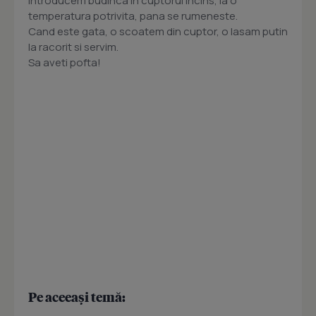
Introducem budinca in cuptorul incins, la o
temperatura potrivita, pana se rumeneste.
Cand este gata, o scoatem din cuptor, o lasam putin
la racorit si servim.
Sa aveti pofta!
Pe aceeași temă: