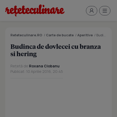
Reteteculinare.RO
/
Carte de bucate
/
Aperitive
/
Budinca de dovlecei cu branza si hering
Budinca de dovlecei cu branza
si hering
Rețetă de
Roxana Ciobanu
Publicat: 10 Aprilie 2016, 20:45