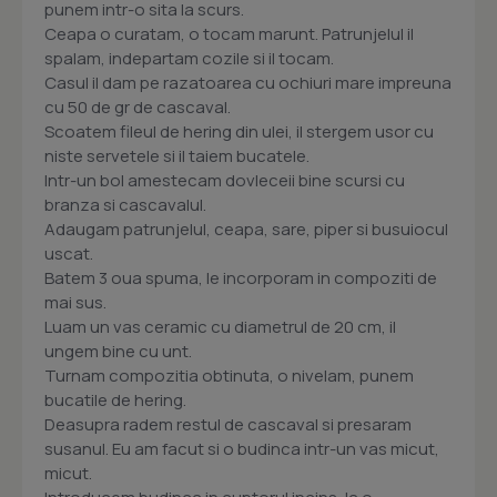
punem intr-o sita la scurs.
Ceapa o curatam, o tocam marunt. Patrunjelul il
spalam, indepartam cozile si il tocam.
Casul il dam pe razatoarea cu ochiuri mare impreuna
cu 50 de gr de cascaval.
Scoatem fileul de hering din ulei, il stergem usor cu
niste servetele si il taiem bucatele.
Intr-un bol amestecam dovleceii bine scursi cu
branza si cascavalul.
Adaugam patrunjelul, ceapa, sare, piper si busuiocul
uscat.
Batem 3 oua spuma, le incorporam in compoziti de
mai sus.
Luam un vas ceramic cu diametrul de 20 cm, il
ungem bine cu unt.
Turnam compozitia obtinuta, o nivelam, punem
bucatile de hering.
Deasupra radem restul de cascaval si presaram
susanul. Eu am facut si o budinca intr-un vas micut,
micut.