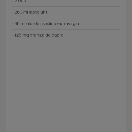
- 2 oua
- 260 ml lapte uht
- 65 ml ulei de masline extravirgin
- 125 mg branza de capra