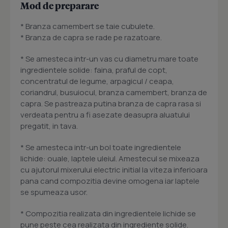
Mod de preparare
* Branza camembert se taie cubulete.
* Branza de capra se rade pe razatoare.
* Se amesteca intr-un vas cu diametru mare toate
ingredientele solide: faina, praful de copt,
concentratul de legume, arpagicul / ceapa,
coriandrul, busuiocul, branza camembert, branza de
capra. Se pastreaza putina branza de capra rasa si
verdeata pentru a fi asezate deasupra aluatului
pregatit, in tava.
* Se amesteca intr-un bol toate ingredientele
lichide: ouale, laptele uleiul. Amestecul se mixeaza
cu ajutorul mixerului electric initial la viteza inferioara
pana cand compozitia devine omogena iar laptele
se spumeaza usor.
* Compozitia realizata din ingredientele lichide se
pune peste cea realizata din ingrediente solide.