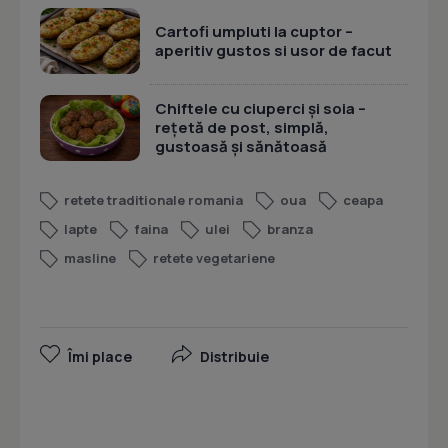
Cartofi umpluti la cuptor –
aperitiv gustos si usor de facut
Chiftele cu ciuperci și soia –
rețetă de post, simplă,
gustoasă și sănătoasă
retete traditionale romania
oua
ceapa
lapte
faina
ulei
branza
masline
retete vegetariene
Îmi place
Distribuie