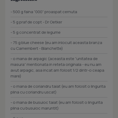
- 500 g faina ”000” proaspat cernuta
- 5 g praf de copt - Dr Oetker
- 5 g concentrat de legume
- 75 g blue cheese (eu am inlocuit aceasta branza
cu Camembert - Blanchette)
- o mana de arpagic (aceasta este ”unitatea de
masura” mentionata in reteta originala - eu nu am
avut arpagic, asa incat am folosit 1/2 dintr-o ceapa
mare)
- o mana de coriandru taiat (eu am folosit o lingurita
plina cu coriandru uscat)
- o mana de busuioc taiat (eu am folosit o lingurita
plina cu busuioc maruntit)