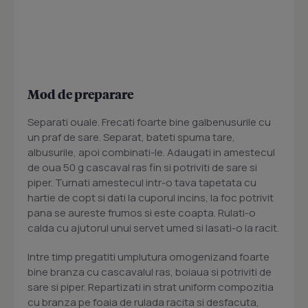
Mod de preparare
Separati ouale. Frecati foarte bine galbenusurile cu
un praf de sare. Separat, bateti spuma tare,
albusurile, apoi combinati-le. Adaugati in amestecul
de oua 50 g cascaval ras fin si potriviti de sare si
piper. Turnati amestecul intr-o tava tapetata cu
hartie de copt si dati la cuporul incins, la foc potrivit
pana se aureste frumos si este coapta. Rulati-o
calda cu ajutorul unui servet umed si lasati-o la racit.
Intre timp pregatiti umplutura omogenizand foarte
bine branza cu cascavalul ras, boiaua si potriviti de
sare si piper. Repartizati in strat uniform compozitia
cu branza pe foaia de rulada racita si desfacuta,