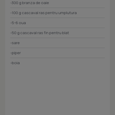
-300 g branza de oaie
-100 g cascaval ras pentru umplutura
-5-6 oua
-50 g cascaval ras fin pentru blat
-sare
-piper
-boia