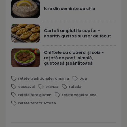
Icre din seminte de chia
Cartofi umpluti la cuptor –
aperitiv gustos si usor de facut
Chiftele cu ciuperci și soia –
rețetă de post, simplă,
gustoasă și sănătoasă
retete traditionale romania
oua
cascaval
branza
rulada
retete fara gluten
retete vegetariene
retete fara fructoza