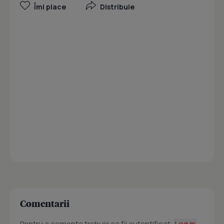
Îmi place
Distribuie
Comentarii
Pentru a comenta trebuie sa fii autentificat.
Log in