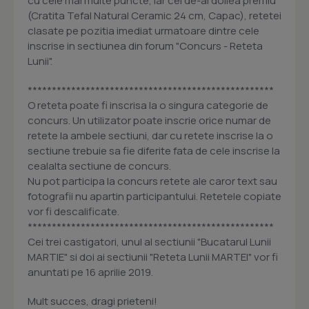
cu cele mai multe puncte, iar cel de-al doilea premiu
(Cratita Tefal Natural Ceramic 24 cm, Capac), retetei
clasate pe pozitia imediat urmatoare dintre cele
inscrise in sectiunea din forum "Concurs - Reteta
Lunii".
***************************************************
O reteta poate fi inscrisa la o singura categorie de
concurs. Un utilizator poate inscrie orice numar de
retete la ambele sectiuni, dar cu retete inscrise la o
sectiune trebuie sa fie diferite fata de cele inscrise la
cealalta sectiune de concurs.
Nu pot participa la concurs retete ale caror text sau
fotografii nu apartin participantului. Retetele copiate
vor fi descalificate.
***************************************************
Cei trei castigatori, unul al sectiunii "Bucatarul Lunii
MARTIE" si doi ai sectiunii "Reteta Lunii MARTEI" vor fi
anuntati pe 16 aprilie 2019.
Mult succes, dragi prieteni!