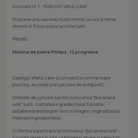
Concurs nr. 1 - Fii BUCATARUL LUNII!
Propune una sau mai multe retete cu orice tema
doresti si fii bucatarul acestei luni!
PREMIU
Masina de paine Philips, 12 programe
Castiga reteta care acumuleaza cel mai mare
punctaj, acordat prin jurizare de echipa RC.
Criteriile de jurizare pentru concursul "Bucatarul
lunii" sunt: calitatea ingredientelor folosite,
detalierea retetei prin text si imagini, originalitatea
imbinarii ingredientelor.
!!! Pentru a participa la concursul "Bucatarul lunii"
inscrieti reteta in site-ul Reteteculinare si selectati