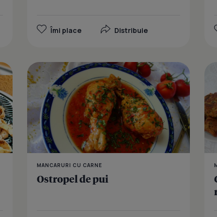
Îmi place
Distribuie
Chili con c
MANCARURI CU CARNE
Ostropel de pui