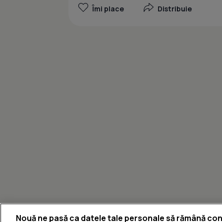
Îmi place
Distribuie
Nouă ne pasă ca datele tale personale să rămână con