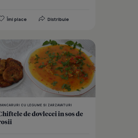
Îmi place
Distribuie
arne si paste cu avocado
Ostropel de pui
MANCARURI CU LEGUME SI ZARZAVATURI
Chiftele de dovlecei in sos de
rosii