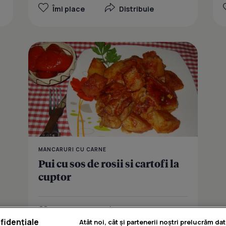
Îmi place
Distribuie
MANCARURI CU CARNE
Pui cu sos de rosii si cartofi la
cuptor
Îmi place
Distribuie
fidențiale
Atât noi, cât și partenerii noștri prelucrăm dat