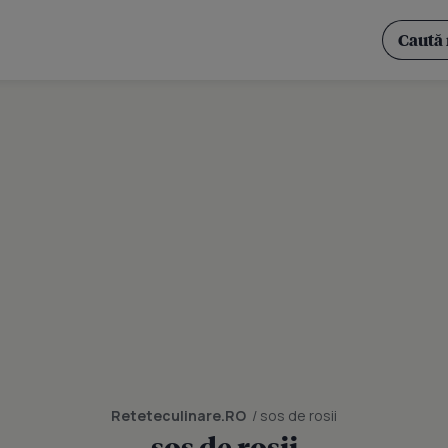
Reteteculinare.RO
/ sos de rosii
sos de rosii