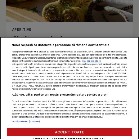
APERITIVE
Clatite cu urda si marar
Nouă ne pasă ca datele tale personale să rămână confidențiale
Noi și partenerii noștri
1019
stocăm și/sau accesăm informații pe dispozitivul dvs., precum identificatorii cookie unici
pentru prelucrarea datelor cu caracter personal. Puteți accepta sau gestiona preferințele dvs. făcând clic mai jos,
respectiv vă puteți opune utilizării unui interes legitim în orice moment pe pagina cu politica de confidențialitate. Aceste
Îmi place
Distribuie
alegeri vor fi raportate partenerilor noștri și nu vă vor afecta navigarea.
Mai multe detalii
Noi si partenerii nostri (retelele de socializare si agentiile de publicitate partenere, precum si furnizorii nostri de servicii
de date analitice) prelucram date pentru a permite website-ului sa functioneze, pentru a personaliza continutul si
anunturile publicitare afisate in functie de interesele si/sau profilul dvs., pentru a va oferi functionalitati aferente
retelelor de socializare si pentru a analiza traficul pe website. Beneficiati de drepturile prevazute de art. 15-22 din
GDPR in legatura cu prelucrarea datelor cu caracter personal. Aceste drepturi pot fi exercitate prin modalitatea
indicata
aici
. Prin click pe “ACCEPT TOATE”, acceptati folosirea tuturor Tehnologiilor de tip Cookie, care implica inclusiv
acceptul dvs. cu privire la stocarea/accesarea informatiilor de catre Vendor-ii cu care colaboram. Prin click pe “VREAU
SA MODIFIC SETARILE INDIVIDUAL” puteti schimba preferintele in mod individual, mai putin cele legate de cookie strict
necesare pentru functionarea website-ului.
Atât noi, cât și partenerii noștri prelucrăm datele pentru a oferi:
Dezvoltarea și îmbunătățirea serviciilor. Stocarea și/sau accesarea informațiilor de pe un dispozitiv. Măsurarea
performanței reclamelor. Utilizarea profilurilor pentru selectarea conținutului personalizat. Crearea profilurilor de
conținut personalizat. Utilizarea profilurilor pentru selectarea publicității personalizate. Crearea profilurilor pentru
publicitate personalizată. Măsurarea performanței conținutului. Înțelegerea publicului prin statistici sau combinații de
date din surse diferite. Utilizarea datelor limitate pentru a selecta conținutul. Utilizarea de date limitate pentru a
selecta publicitatea. Date precise de geolocație și identificarea prin scanarea dispozitivului.
Listă parteneri (furnizori)
ACCEPT TOATE