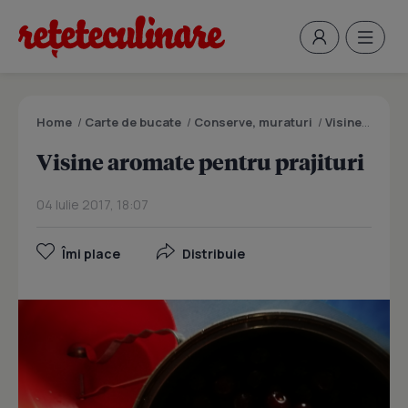
Home
/
Carte de bucate
/
Conserve, muraturi
/
Visine aromate pentru prajituri
Visine aromate pentru prajituri
04 Iulie 2017, 18:07
Îmi place
Distribuie