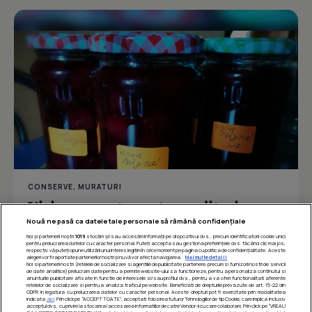
CONSERVE, MURATURI
Visine aromate pentru prajituri
Nouă ne pasă ca datele tale personale să rămână confidențiale
Noi și partenerii noștri
1019
stocăm și/sau accesăm informații pe dispozitivul dvs., precum identificatorii cookie unici
pentru prelucrarea datelor cu caracter personal. Puteți accepta sau gestiona preferințele dvs. făcând clic mai jos,
respectiv vă puteți opune utilizării unui interes legitim în orice moment pe pagina cu politica de confidențialitate. Aceste
Îmi place
Distribuie
alegeri vor fi raportate partenerilor noștri și nu vă vor afecta navigarea.
Mai multe detalii
Noi si partenerii nostri (retelele de socializare si agentiile de publicitate partenere, precum si furnizorii nostri de servicii
de date analitice) prelucram date pentru a permite website-ului sa functioneze, pentru a personaliza continutul si
anunturile publicitare afisate in functie de interesele si/sau profilul dvs., pentru a va oferi functionalitati aferente
retelelor de socializare si pentru a analiza traficul pe website. Beneficiati de drepturile prevazute de art. 15-22 din
GDPR in legatura cu prelucrarea datelor cu caracter personal. Aceste drepturi pot fi exercitate prin modalitatea
indicata
aici
. Prin click pe “ACCEPT TOATE”, acceptati folosirea tuturor Tehnologiilor de tip Cookie, care implica inclusiv
acceptul dvs. cu privire la stocarea/accesarea informatiilor de catre Vendor-ii cu care colaboram. Prin click pe “VREAU