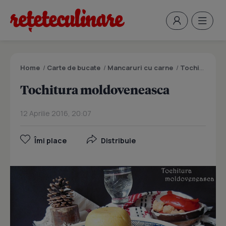
Home
/
Carte de bucate
/
Mancaruri cu carne
/
Tochitura moldoveneasca
Tochitura moldoveneasca
12 Aprilie 2016, 20:07
Îmi place
Distribuie