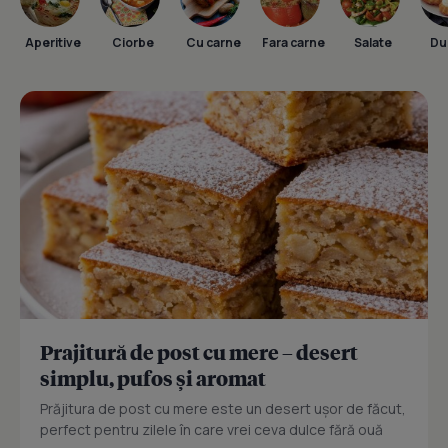
Aperitive
Ciorbe
Cu carne
Fara carne
Salate
Dul
Prajitură de post cu mere – desert
simplu, pufos și aromat
Prăjitura de post cu mere este un desert ușor de făcut,
perfect pentru zilele în care vrei ceva dulce fără ouă