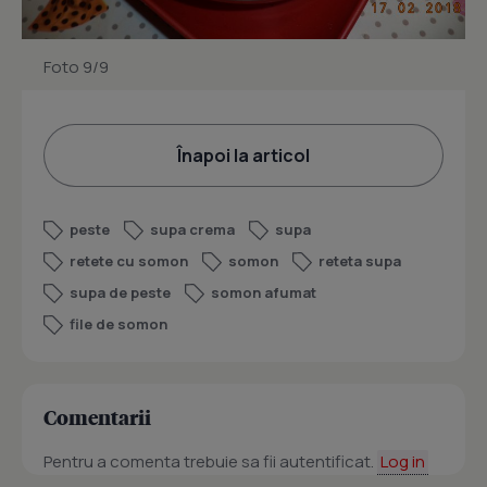
Foto 9/9
Înapoi la articol
peste
supa crema
supa
retete cu somon
somon
reteta supa
supa de peste
somon afumat
file de somon
Comentarii
Pentru a comenta trebuie sa fii autentificat.
Log in