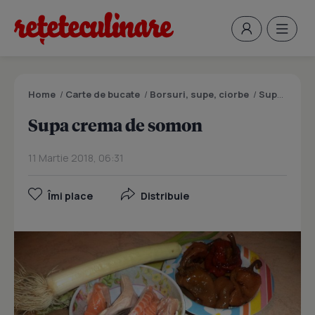
Home
/
Carte de bucate
/
Borsuri, supe, ciorbe
/
Supa crema de somon
Supa crema de somon
11 Martie 2018, 06:31
Îmi place
Distribuie