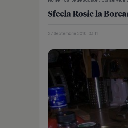
Home
/
Carte de bucate
/
Conserve, mu
Sfecla Rosie la Borc
27 Septembrie 2010, 03:11