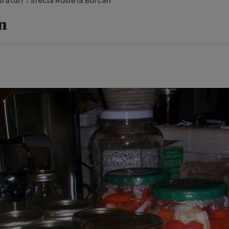
raturi
/
Sfecla Rosie la Borcan
an