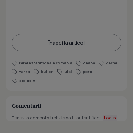
Înapoi la articol
retete traditionale romania
ceapa
carne
varza
bulion
ulei
porc
sarmale
Comentarii
Pentru a comenta trebuie sa fii autentificat.
Log in