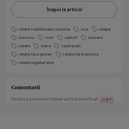
Înapoi la articol
retete traditionale romania
oua
ceapa
morcovi
rosii
cartofi
mazare
salate
mere
castraveti
retete fara gluten
retete fara lactoza
retete vegetariene
Comentarii
Pentru a comenta trebuie sa fii autentificat.
Log in