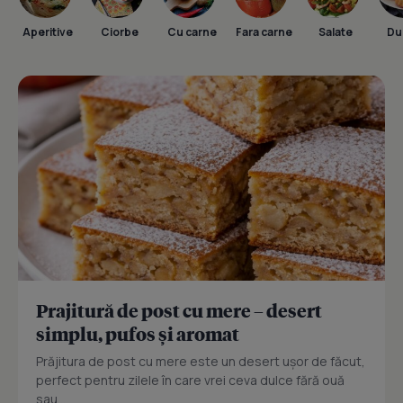
Aperitive
Ciorbe
Cu carne
Fara carne
Salate
Dul
Prajitură de post cu mere – desert
simplu, pufos și aromat
Prăjitura de post cu mere este un desert ușor de făcut,
perfect pentru zilele în care vrei ceva dulce fără ouă
sau...