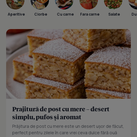
Aperitive
Ciorbe
Cu carne
Fara carne
Salate
Dul
Prajitură de post cu mere – desert
simplu, pufos și aromat
Prăjitura de post cu mere este un desert ușor de făcut,
perfect pentru zilele în care vrei ceva dulce fără ouă