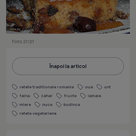
Foto 21/21
Înapoi la articol
retete traditionale romania
oua
unt
faina
zahar
fructe
lamaie
miere
nuca
budinca
retete vegetariene