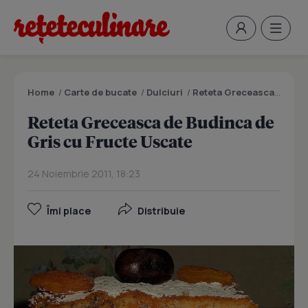
Home
/
Carte de bucate
/
Dulciuri
/
Reteta Greceasca de Budinca de Gris cu Fructe Uscate
Reteta Greceasca de Budinca de
Gris cu Fructe Uscate
24 Noiembrie 2011, 18:23
Îmi place
Distribuie