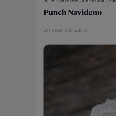
Home
/
Carte de bucate
/
Bauturi
/
Pun
Punch Navideno
29 Noiembrie 2014, 20:51