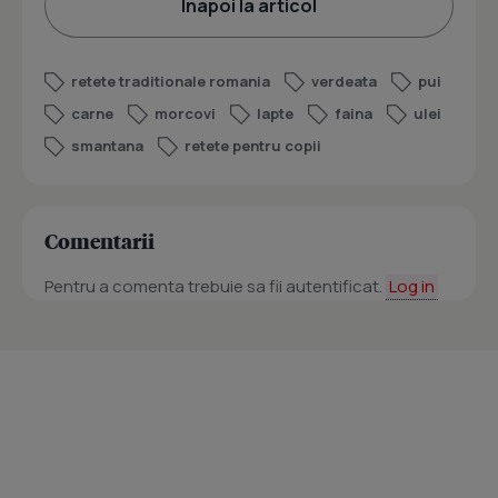
Înapoi la articol
retete traditionale romania
verdeata
pui
carne
morcovi
lapte
faina
ulei
smantana
retete pentru copii
Comentarii
Pentru a comenta trebuie sa fii autentificat.
Log in