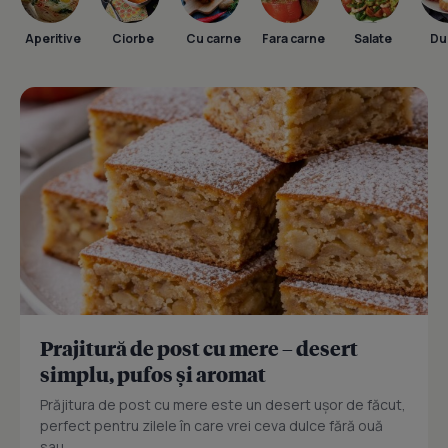
Aperitive
Ciorbe
Cu carne
Fara carne
Salate
Dul
Prajitură de post cu mere – desert
simplu, pufos și aromat
Prăjitura de post cu mere este un desert ușor de făcut,
perfect pentru zilele în care vrei ceva dulce fără ouă
sau...