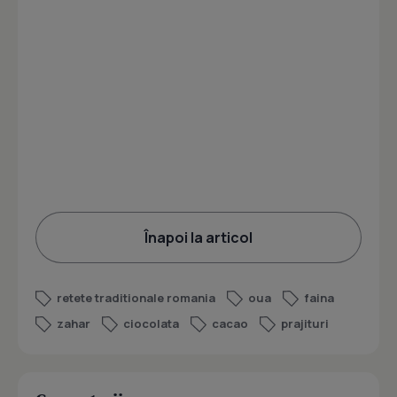
Înapoi la articol
retete traditionale romania
oua
faina
zahar
ciocolata
cacao
prajituri