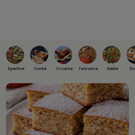
Aperitive
Ciorbe
Cu carne
Fara carne
Salate
Dul