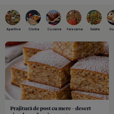
Aperitive
Ciorbe
Cu carne
Fara carne
Salate
Dul
Prajitură de post cu mere – desert