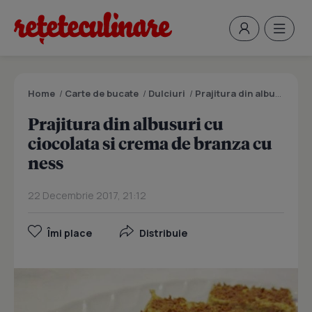
Home
/
Carte de bucate
/
Dulciuri
/
Prajitura din albusuri cu ciocolata si crema de branza cu ness
Prajitura din albusuri cu
ciocolata si crema de branza cu
ness
22 Decembrie 2017, 21:12
Îmi place
Distribuie