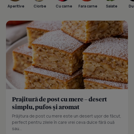
Aperitive
Ciorbe
Cu carne
Fara carne
Salate
Dul
Prajitură de post cu mere – desert
simplu, pufos și aromat
Prăjitura de post cu mere este un desert ușor de făcut,
perfect pentru zilele în care vrei ceva dulce fără ouă
sau...