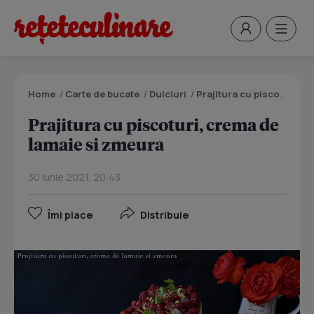
Home
/
Carte de bucate
/
Dulciuri
/
Prajitura cu piscoturi, crema de lamaie si zmeura
Prajitura cu piscoturi, crema de
lamaie si zmeura
30 Iunie 2021, 20:43
Îmi place
Distribuie