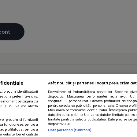
fidențiale
Atât noi, cât și partenerii noștri prelucrăm dat
, precum identificatorii
Dezvoltarea și îmbunătățirea serviciilor. Stocarea și/
estiona preferințele dvs.
dispozitiv. Măsurarea performanței reclamelor. Utili
conținutului personalizat. Crearea profilurilor de conținu
orice moment pe pagina cu
pentru selectarea publicității personalizate. Crearea profil
ștri și nu vă vor afecta
Măsurarea performanței conținutului. Înțelegerea public
date din surse diferite. Utilizarea datelor limitate pentru 
limitate pentru a selecta publicitatea. Date precise de ge
ere, precum si furnizorii
dispozitivului.
 sa functioneze, pentru a
au profilul dvs., pentru a
Listă parteneri (furnizori)
 pe website. Beneficiati de