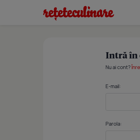
Intră în
Nu ai cont?
Înr
E-mail:
Parola: