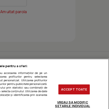
Am uitat parola
ele pentru a oferi:
sau accesarea informațiilor de pe un
zarea profilurilor pentru selectarea
t personalizat. Utilizarea profilurilor
urilor pentru publicitate personalizată.
ului prin statistici sau combinații de
ACCEPT TOATE
a selecta conținutul. Utilizarea de date
olocație și identificarea prin scanarea
VREAU SA MODIFIC
SETARILE INDIVIDUAL