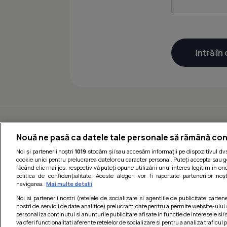
Nouă ne pasă ca datele tale personale să rămână con
Noi și partenerii noștri
1019
stocăm și/sau accesăm informații pe dispozitivul dvs.
cookie unici pentru prelucrarea datelor cu caracter personal. Puteți accepta sau g
făcând clic mai jos, respectiv vă puteți opune utilizării unui interes legitim în 
politica de confidențialitate. Aceste alegeri vor fi raportate partenerilor no
navigarea.
Mai multe detalii
Noi si partenerii nostri (retelele de socializare si agentiile de publicitate parten
nostri de servicii de date analitice) prelucram date pentru a permite website-ului
personaliza continutul si anunturile publicitare afisate in functie de interesele si/s
va oferi functionalitati aferente retelelor de socializare si pentru a analiza traficul