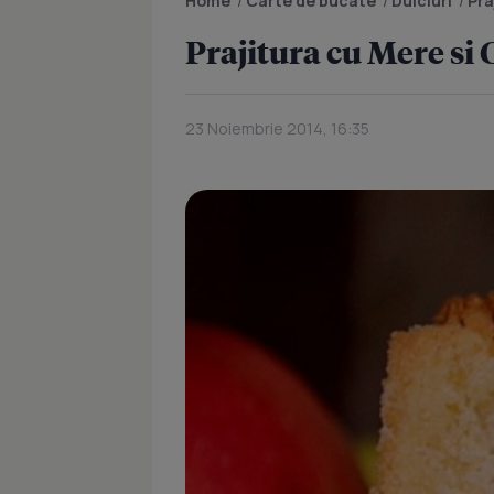
Home
/
Carte de bucate
/
Dulciuri
/
Pra
Prajitura cu Mere si
23 Noiembrie 2014, 16:35